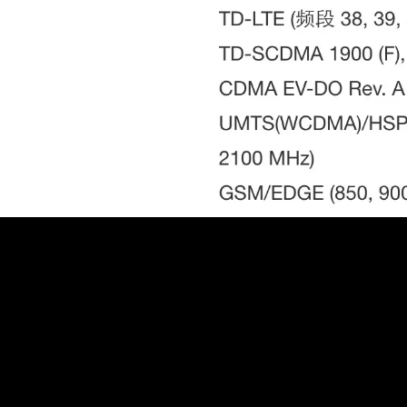
メ
イ
ン
コ
ン
テ
ン
ツ
へ
移
動