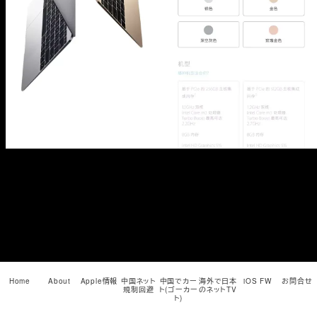
メ
イ
ン
コ
ン
テ
ン
ツ
へ
移
動
Home
About
Apple情報
中国ネット
中国でカー
海外で日本
iOS FW
お問合せ
規制回避
ト(ゴーカー
のネットTV
ト)