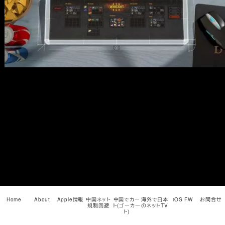
メ
イ
ン
コ
ン
テ
ン
ツ
へ
移
動
Home
About
Apple情報
中国ネット
中国でカー
海外で日本
iOS FW
お問合せ
規制回避
ト(ゴーカー
のネットTV
ト)