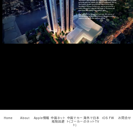
メ
イ
ン
コ
ン
テ
ン
ツ
へ
移
動
Home
About
Apple情報
中国ネット
中国でカー
海外で日本
iOS FW
お問合せ
規制回避
ト(ゴーカー
のネットTV
ト)