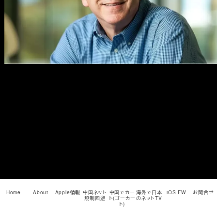
メ
イ
ン
コ
ン
テ
ン
ツ
へ
移
動
Home
About
Apple情報
中国ネット
中国でカー
海外で日本
iOS FW
お問合せ
規制回避
ト(ゴーカー
のネットTV
ト)