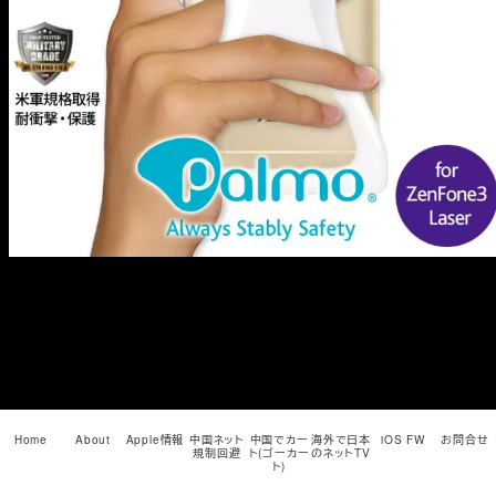
メ
イ
ン
コ
ン
テ
ン
ツ
へ
移
動
Home
About
Apple情報
中国ネット
中国でカー
海外で日本
iOS FW
お問合せ
規制回避
ト(ゴーカー
のネットTV
ト)