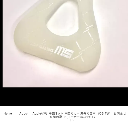
メ
イ
ン
コ
ン
テ
ン
ツ
へ
移
動
Home
About
Apple情報
中国ネット
中国でカー
海外で日本
iOS FW
お問合せ
規制回避
ト(ゴーカー
のネットTV
ト)