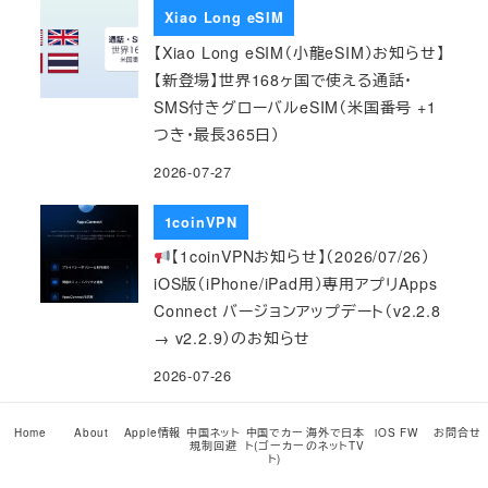
Xiao Long eSIM
【Xiao Long eSIM（小龍eSIM）お知らせ】
【新登場】世界168ヶ国で使える通話・
SMS付きグローバルeSIM（米国番号 +1
つき・最長365日）
2026-07-27
1coinVPN
【1coinVPNお知らせ】（2026/07/26）
iOS版（iPhone/iPad用）専用アプリApps
Connect バージョンアップデート（v2.2.8
→ v2.2.9）のお知らせ
2026-07-26
Xiao Long eSIM
Home
About
Apple情報
中国ネット
中国でカー
海外で日本
iOS FW
お問合せ
規制回避
ト(ゴーカー
のネットTV
【Xiao Long eSIM（小龍eSIM）お知らせ】
ト)
【ご案内】ヨーロッパ周遊に — Orange