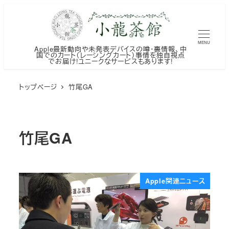
メ
イ
ン
MENU
Apple最新動向や未発表デバイスの噂・裏情報、中
コ
国でのカート（レーシングカート）事情を独自視点
でお届け!ユニークなサービスもあります!
ン
テ
トップページ
竹尾GA
ン
ツ
へ
竹尾GA
移
動
Apple関連ニュース