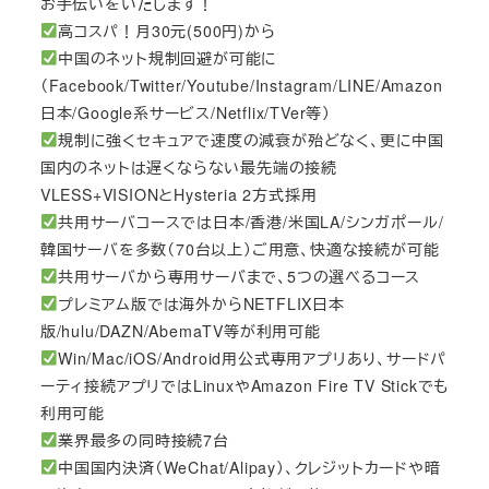
お手伝いをいたします！
高コスパ！月30元(500円)から
中国のネット規制回避が可能に
（Facebook/Twitter/Youtube/Instagram/LINE/Amazon
日本/Google系サービス/Netflix/TVer等）
規制に強くセキュアで速度の減衰が殆どなく、更に中国
国内のネットは遅くならない最先端の接続
VLESS+VISIONとHysteria 2方式採用
共用サーバコースでは日本/香港/米国LA/シンガポール/
韓国サーバを多数（70台以上）ご用意、快適な接続が可能
共用サーバから専用サーバまで、5つの選べるコース
プレミアム版では海外からNETFLIX日本
版/hulu/DAZN/AbemaTV等が利用可能
Win/Mac/iOS/Android用公式専用アプリあり、サードパ
ーティ接続アプリではLinuxやAmazon Fire TV Stickでも
利用可能
業界最多の同時接続7台
中国国内決済（WeChat/Alipay）、クレジットカードや暗