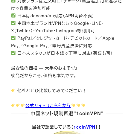
対象プランは注文時に「チャージ（容量追加）」を選ぶだ
けで容量を追加可能
日本はdocomo/au対応（APN切替不要）
中国本土プランはVPNなしでGoogle・LINE・
X（Twitter）・YouTube・Instagram等利用可
PayPal／クレジットカード・デビットカード／Apple
Pay／Google Pay／暗号資産決済に対応
日本人スタッフが日本語で丁寧に対応（英語も可）
最安級の価格 — 大手のおよそ1/3。
後発だからこそ、価格も本気です。
他社とぜひ比較してみてください！
公式サイトはこちらから
中国ネット規制回避”1coinVPN”
当社で運営している【
1coinVPN
】！