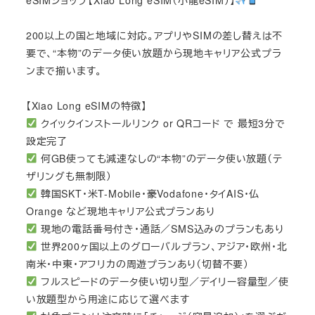
200以上の国と地域に対応。アプリやSIMの差し替えは不
要で、“本物”のデータ使い放題から現地キャリア公式プラ
ンまで揃います。
【Xiao Long eSIMの特徴】
クイックインストールリンク or QRコード で 最短3分で
設定完了
何GB使っても減速なしの“本物”のデータ使い放題（テ
ザリングも無制限）
韓国SKT・米T-Mobile・豪Vodafone・タイAIS・仏
Orange など現地キャリア公式プランあり
現地の電話番号付き・通話／SMS込みのプランもあり
世界200ヶ国以上のグローバルプラン、アジア・欧州・北
南米・中東・アフリカの周遊プランあり（切替不要）
フルスピードのデータ使い切り型／デイリー容量型／使
い放題型から用途に応じて選べます