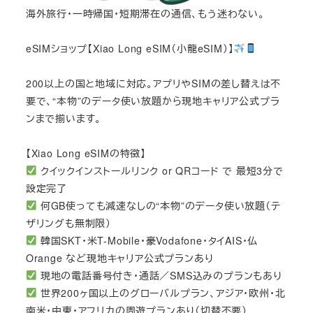
海外旅行・一時帰国・短期滞在の通信、もう迷わない。
eSIMショップ【Xiao Long eSIM（小龍eSIM）】
200以上の国と地域に対応。アプリやSIMの差し替えは不
要で、“本物”のデータ使い放題から現地キャリア公式プラ
ンまで揃います。
【Xiao Long eSIMの特徴】
クイックインストールリンク or QRコード で 最短3分で
設定完了
何GB使っても減速なしの“本物”のデータ使い放題（テ
ザリングも無制限）
韓国SKT・米T-Mobile・豪Vodafone・タイAIS・仏
Orange など現地キャリア公式プランあり
現地の電話番号付き・通話／SMS込みのプランもあり
世界200ヶ国以上のグローバルプラン、アジア・欧州・北
南米・中東・アフリカの周遊プランあり（切替不要）