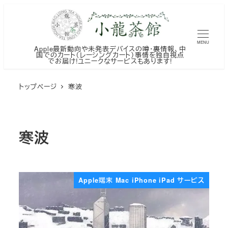
メ
イ
ン
MENU
Apple最新動向や未発表デバイスの噂・裏情報、中
コ
国でのカート（レーシングカート）事情を独自視点
でお届け!ユニークなサービスもあります!
ン
テ
トップページ
寒波
ン
ツ
へ
寒波
移
動
Apple端末 Mac iPhone iPad サービス