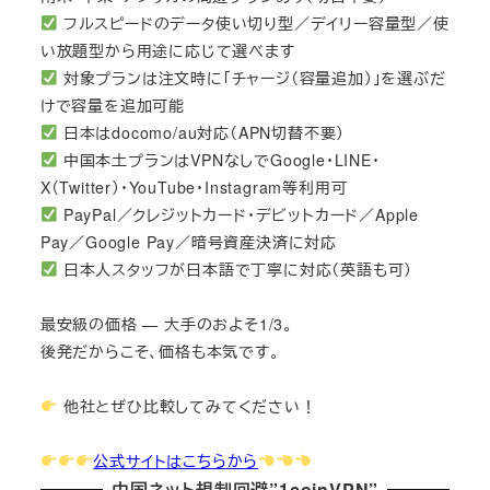
フルスピードのデータ使い切り型／デイリー容量型／使
い放題型から用途に応じて選べます
対象プランは注文時に「チャージ（容量追加）」を選ぶだ
けで容量を追加可能
日本はdocomo/au対応（APN切替不要）
中国本土プランはVPNなしでGoogle・LINE・
X（Twitter）・YouTube・Instagram等利用可
PayPal／クレジットカード・デビットカード／Apple
Pay／Google Pay／暗号資産決済に対応
日本人スタッフが日本語で丁寧に対応（英語も可）
最安級の価格 — 大手のおよそ1/3。
後発だからこそ、価格も本気です。
他社とぜひ比較してみてください！
公式サイトはこちらから
中国ネット規制回避”1coinVPN”