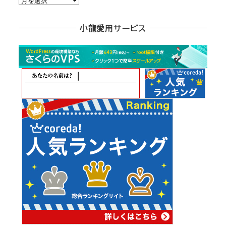
別
ア
小龍愛用サービス
ー
カ
イ
ブ