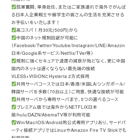
孤軍奮闘、単身赴任、またはご家族連れで海外でがんば
る日本人企業戦士や留学生の皆さんの生活を充実させる
お手伝いをいたします！
高コスパ！月30元(500円)から
中国のネット規制回避が可能に
（Facebook/Twitter/Youtube/Instagram/LINE/Amazon
日本/Google系サービス/Netflix/TVer等）
規制に強くセキュアで速度の減衰が殆どなく、更に中国
国内のネットは遅くならない最先端の接続
VLESS+VISIONとHysteria 2方式採用
共用サーバコースでは日本/香港/米国LA/シンガポール/
韓国サーバを多数（70台以上）ご用意、快適な接続が可能
共用サーバから専用サーバまで、5つの選べるコース
プレミアム版では海外からNETFLIX日本
版/hulu/DAZN/AbemaTV等が利用可能
Win/Mac/iOS/Android用公式専用アプリあり、サードパ
ーティ接続アプリではLinuxやAmazon Fire TV Stickでも
利用可能