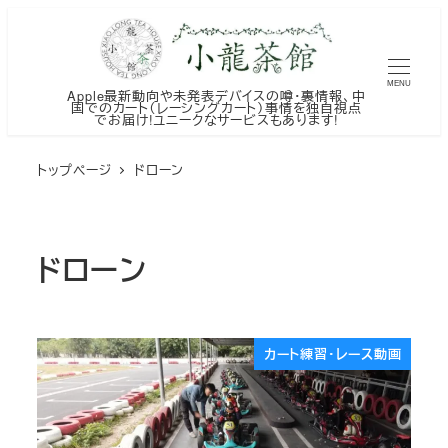
メ
イ
ン
MENU
Apple最新動向や未発表デバイスの噂・裏情報、中
コ
国でのカート（レーシングカート）事情を独自視点
でお届け!ユニークなサービスもあります!
ン
テ
トップページ
ドローン
ン
ツ
へ
ドローン
移
動
カート練習・レース動画