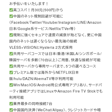
お手伝いをいたします！
高コスパ！月30元(500円)から
中国のネット規制回避が可能に
（Facebook/Twitter/Youtube/Instagram/LINE/Amazon
日本/Google系サービス/Netflix/TVer等）
規制に強くセキュアで速度の減衰が殆どなく、更に中国
国内のネットは遅くならない最先端の接続
VLESS+VISIONとHysteria 2方式採用
共用サーバコースでは日本/香港/米国LA/シンガポール/
韓国サーバを多数（70台以上）ご用意、快適な接続が可能
共用サーバから専用サーバまで、5つの選べるコース
プレミアム版では海外からNETFLIX日本
版/hulu/DAZN/AbemaTV等が利用可能
Win/Mac/iOS/Android用公式専用アプリあり、サードパ
ーティ接続アプリではLinuxやAmazon Fire TV Stickでも
利用可能
業界最多の同時接続7台
中国国内決済（WeChat/Alipay）、クレジットカードや暗