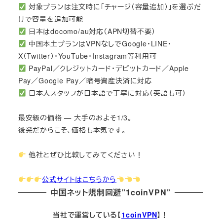
対象プランは注文時に「チャージ（容量追加）」を選ぶだ
けで容量を追加可能
日本はdocomo/au対応（APN切替不要）
中国本土プランはVPNなしでGoogle・LINE・
X（Twitter）・YouTube・Instagram等利用可
PayPal／クレジットカード・デビットカード／Apple
Pay／Google Pay／暗号資産決済に対応
日本人スタッフが日本語で丁寧に対応（英語も可）
最安級の価格 — 大手のおよそ1/3。
後発だからこそ、価格も本気です。
他社とぜひ比較してみてください！
公式サイトはこちらから
中国ネット規制回避”1coinVPN”
当社で運営している【
1coinVPN
】！