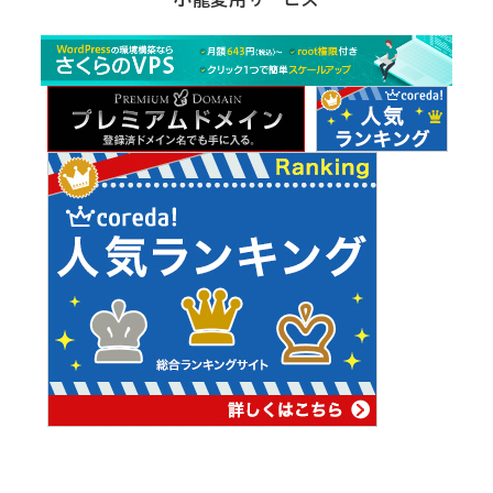
ー
カ
イ
ブ