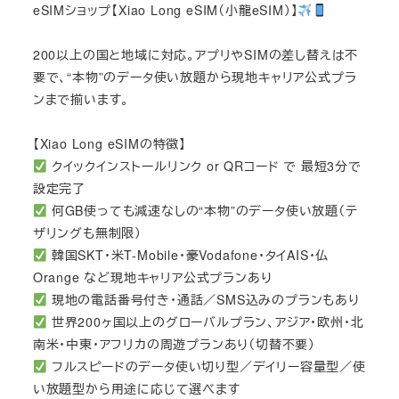
eSIMショップ【Xiao Long eSIM（小龍eSIM）】
200以上の国と地域に対応。アプリやSIMの差し替えは不
要で、“本物”のデータ使い放題から現地キャリア公式プラ
ンまで揃います。
【Xiao Long eSIMの特徴】
クイックインストールリンク or QRコード で 最短3分で
設定完了
何GB使っても減速なしの“本物”のデータ使い放題（テ
ザリングも無制限）
韓国SKT・米T-Mobile・豪Vodafone・タイAIS・仏
Orange など現地キャリア公式プランあり
現地の電話番号付き・通話／SMS込みのプランもあり
世界200ヶ国以上のグローバルプラン、アジア・欧州・北
南米・中東・アフリカの周遊プランあり（切替不要）
フルスピードのデータ使い切り型／デイリー容量型／使
い放題型から用途に応じて選べます