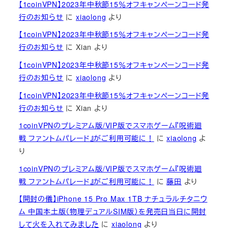
【1coinVPN】2023年中秋節15％オフキャンペーンコード発
行のお知らせ
に
xiaolong
より
【1coinVPN】2023年中秋節15％オフキャンペーンコード発
行のお知らせ
に
Xian
より
【1coinVPN】2023年中秋節15％オフキャンペーンコード発
行のお知らせ
に
xiaolong
より
【1coinVPN】2023年中秋節15％オフキャンペーンコード発
行のお知らせ
に
Xian
より
1coinVPNのプレミアム版/VIP版でスマホゲーム『呪術廻
戦 ファントムパレード』がご利用可能に！
に
xiaolong
よ
り
1coinVPNのプレミアム版/VIP版でスマホゲーム『呪術廻
戦 ファントムパレード』がご利用可能に！
に
藤田
より
【開封の儀】iPhone 15 Pro Max 1TB ナチュラルチタニウ
ム 中国本土版（物理デュアルSIM版）を発売日当日に開封
して火を入れてみました
に
xiaolong
より