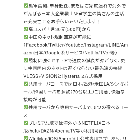
孤軍奮闘、単身赴任、またはご家族連れで海外で
がんばる日本人企業戦士や留学生の皆さんの生活
を充実させるお手伝いをいたします！
高コスパ！月30元(500円)から
中国のネット規制回避が可能に
（Facebook/Twitter/Youtube/Instagram/LINE/Am
azon日本/Google系サービス/Netflix/TVer等）
規制に強くセキュアで速度の減衰が殆どなく、更
に中国国内のネットは遅くならない最先端の接続
VLESS+VISIONとHysteria 2方式採用
共用サーバコースでは日本/香港/米国LA/シンガポ
ール/韓国サーバを多数（70台以上）ご用意、快適な
接続が可能
共用サーバから専用サーバまで、5つの選べるコー
ス
プレミアム版では海外からNETFLIX日本
版/hulu/DAZN/AbemaTV等が利用可能
Win/Mac/iOS/Android用公式専用アプリあり、サ