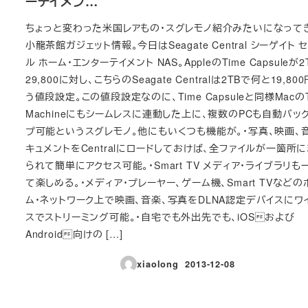
ーテイメン…
ちょっと変わった米国レアもの・スグレモノ紹介みたいになって
小龍茶館ガジェット情報。今日はSeagate Central シーゲイト 
ル ホーム・エンターテイメント NAS。AppleのTime Capsuleが2
29,800に対し、こちらのSeagate Centralは2TBで何と19,80
う値段設定。この値段設定なのに、Time Capsuleと同様MacのT
Machineにもシームレスに連動した上に、複数のPCも自動バッ
プ可能というスグレモノ。他にもいくつも機能が。・写真、映画、
キュメントをCentralにロードしておけば、全ファイルが一箇所
られて簡単にアクセス可能。・Smart TV メディア・ライブラリも
て楽しめる。・メディア・プレーヤー、ゲーム機、Smart TVなどの
ム・ネットワーク上で映画、音楽、写真をDLNA認定デバイスにワ
スでストリーミング可能。・自宅でも外出先でも、iOSおよび
Android向けの […]
xiaolong
2013-12-08
投稿日