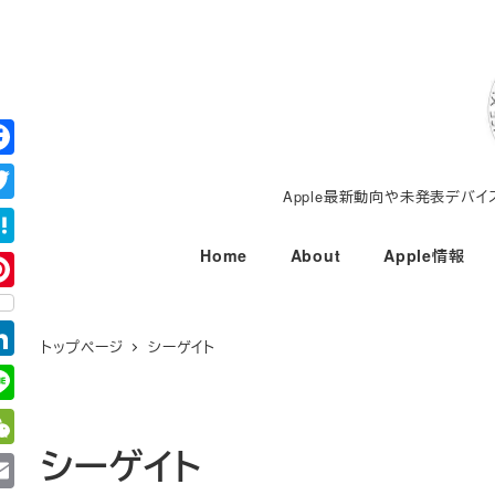
メ
イ
ン
コ
ン
テ
Apple最新動向や未発表デバ
ン
ツ
Home
About
Apple情報
へ
移
動
トップページ
シーゲイト
シーゲイト