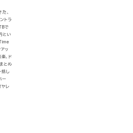
きた、
セントラ
TBで
0円とい
ime
クアッ
音楽、ド
にまとめ
一括し
ホー
イヤレ