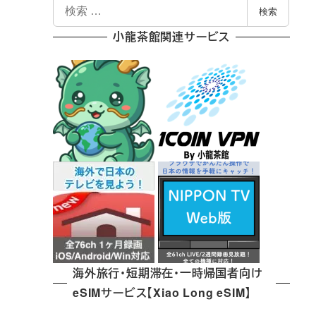
検
検索
索
小龍茶館関連サービス
海外旅行・短期滞在・一時帰国者向け
eSIMサービス【Xiao Long eSIM】