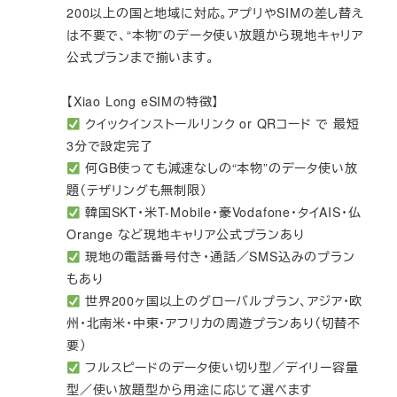
200以上の国と地域に対応。アプリやSIMの差し替え
は不要で、“本物”のデータ使い放題から現地キャリア
公式プランまで揃います。
【Xiao Long eSIMの特徴】
クイックインストールリンク or QRコード で 最短
3分で設定完了
何GB使っても減速なしの“本物”のデータ使い放
題（テザリングも無制限）
韓国SKT・米T-Mobile・豪Vodafone・タイAIS・仏
Orange など現地キャリア公式プランあり
現地の電話番号付き・通話／SMS込みのプラン
もあり
世界200ヶ国以上のグローバルプラン、アジア・欧
州・北南米・中東・アフリカの周遊プランあり（切替不
要）
フルスピードのデータ使い切り型／デイリー容量
型／使い放題型から用途に応じて選べます