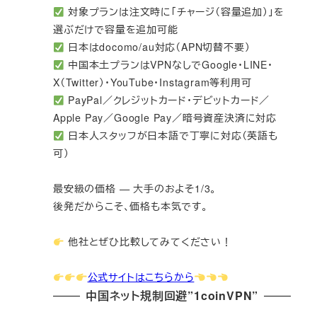
対象プランは注文時に「チャージ（容量追加）」を
選ぶだけで容量を追加可能
日本はdocomo/au対応（APN切替不要）
中国本土プランはVPNなしでGoogle・LINE・
X（Twitter）・YouTube・Instagram等利用可
PayPal／クレジットカード・デビットカード／
Apple Pay／Google Pay／暗号資産決済に対応
日本人スタッフが日本語で丁寧に対応（英語も
可）
最安級の価格 — 大手のおよそ1/3。
後発だからこそ、価格も本気です。
他社とぜひ比較してみてください！
公式サイトはこちらから
中国ネット規制回避”1coinVPN”