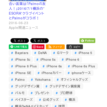
合い言葉は「Palmoの友
人！」2016/7/1横浜の”
ESORA”クラブイベント
とPalmoがコラボ！
2016-06-23
Apple関連ニュース
Save
フィード
コピー
Baystars
DeNA
Gマーク
iPhone 5
iPhone 5c
iPhone 5s
iPhone 6
iPhone 6 Plus
iPhone 6s
iPhone 6s Plus
iPhone SE
iPhoneカバー
iphoneケース
Palmo
Yokohama
オフィシャルグッズ
グッドデザイン賞
グッドデザイン賞受賞
パルモ
プレゼント
プロ野球
ベイスターズ
公式グッズ
横浜
横浜DeNAベイスターズ
球団