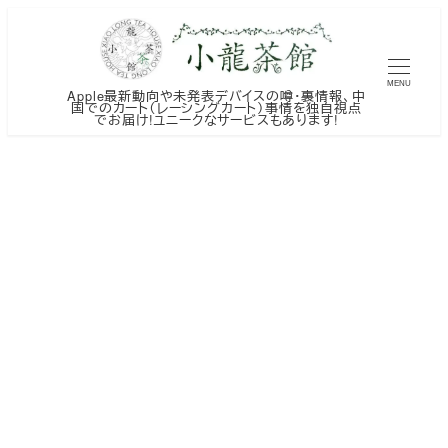
メ
イ
ン
MENU
Apple最新動向や未発表デバイスの噂・裏情報、中
コ
国でのカート（レーシングカート）事情を独自視点
でお届け!ユニークなサービスもあります!
ン
テ
ン
ツ
へ
移
動