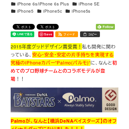
カテゴリー
カテゴリー
iPhone 6s/iPhone 6s Plus
iPhone SE
カテゴリー
カテゴリー
カテゴリー
iPhone5
iPhone5c
iPhone5s
Save
フィード
コピー
2015年度グッドデザイン賞受賞！
私も開発に関わ
っている、
安心・安全・安定の片手持ちを実現する
究極のiPhoneカバー”Palmo(パルモ)”
に、なんと
初
めてのプロ野球チームとのコラボモデルが登
場
！！
Palmoが、なんと【横浜DeNAベイスターズ】のオフ
ィシャルグッズになりました！！！