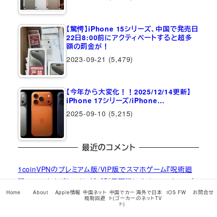
【驚愕】iPhone 15シリーズ、中国で発売日
22日8:00前にアクティベートすると超多
額の罰金が！
2023-09-21
(5,479)
【今年から大変化！！2025/12/14更新】
iPhone 17シリーズ/iPhone…
2025-09-10
(5,215)
最近のコメント
1coinVPNのプレミアム版/VIP版でスマホゲーム『呪術廻
戦 ファントムパレード』がご利用可能に！
に
xiaolong
よ
り
Home
About
Apple情報
中国ネット
中国でカー
海外で日本
iOS FW
お問合せ
規制回避
ト(ゴーカー
のネットTV
ト)
1coinVPNのプレミアム版/VIP版でスマホゲーム『呪術廻