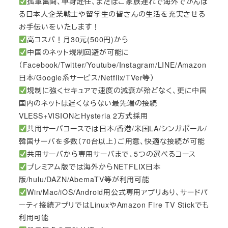
孤軍奮闘、単身赴任、またはご家族連れで海外でがんば
る日本人企業戦士や留学生の皆さんの生活を充実させる
お手伝いをいたします！
高コスパ！月30元(500円)から
中国のネット規制回避が可能に
（Facebook/Twitter/Youtube/Instagram/LINE/Amazon
日本/Google系サービス/Netflix/TVer等）
規制に強くセキュアで速度の減衰が殆どなく、更に中国
国内のネットは遅くならない最先端の接続
VLESS+VISIONとHysteria 2方式採用
共用サーバコースでは日本/香港/米国LA/シンガポール/
韓国サーバを多数（70台以上）ご用意、快適な接続が可能
共用サーバから専用サーバまで、5つの選べるコース
プレミアム版では海外からNETFLIX日本
版/hulu/DAZN/AbemaTV等が利用可能
Win/Mac/iOS/Android用公式専用アプリあり、サードパ
ーティ接続アプリではLinuxやAmazon Fire TV Stickでも
利用可能