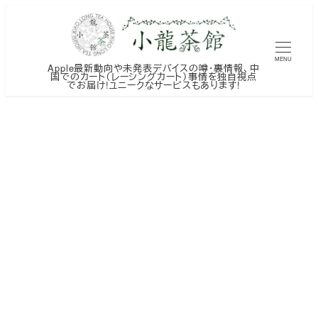
メ
イ
ン
MENU
Apple最新動向や未発表デバイスの噂・裏情報、中
コ
国でのカート（レーシングカート）事情を独自視点
でお届け!ユニークなサービスもあります!
ン
テ
ン
ツ
へ
移
動