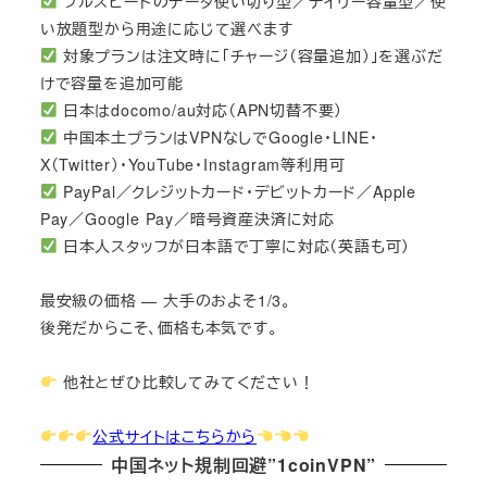
フルスピードのデータ使い切り型／デイリー容量型／使
い放題型から用途に応じて選べます
対象プランは注文時に「チャージ（容量追加）」を選ぶだ
けで容量を追加可能
日本はdocomo/au対応（APN切替不要）
中国本土プランはVPNなしでGoogle・LINE・
X（Twitter）・YouTube・Instagram等利用可
PayPal／クレジットカード・デビットカード／Apple
Pay／Google Pay／暗号資産決済に対応
日本人スタッフが日本語で丁寧に対応（英語も可）
最安級の価格 — 大手のおよそ1/3。
後発だからこそ、価格も本気です。
他社とぜひ比較してみてください！
公式サイトはこちらから
中国ネット規制回避”1coinVPN”