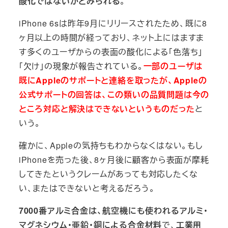
酸化ではないかとみられる
。
iPhone 6sは昨年9月にリリースされたため、既に8
ヶ月以上の時間が経っており、ネット上にはますま
す多くのユーザからの表面の酸化による「色落ち」
「欠け」の現象が報告されている。
一部のユーザは
既にAppleのサポートと連絡を取ったが、Appleの
公式サポートの回答は、この類いの品質問題は今の
ところ対応と解決はできないというものだった
と
いう。
確かに、Appleの気持ちもわからなくはない。もし
iPhoneを売った後、8ヶ月後に顧客から表面が摩耗
してきたというクレームがあっても対応したくな
い、またはできないと考えるだろう。
7000番アルミ合金は、航空機にも使われるアルミ・
マグネシウム・亜鉛・銅による合金材料
で、
工業用