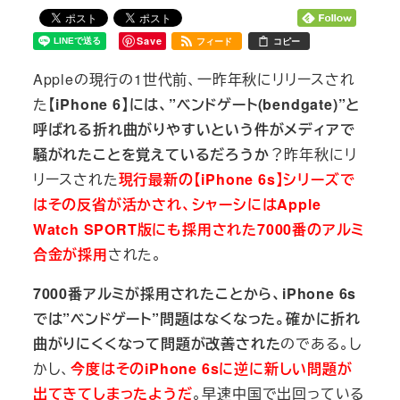
Save
フィード
コピー
Appleの現行の1世代前、一昨年秋にリリースされ
た
【iPhone 6】には、”ベンドゲート(bendgate)”と
呼ばれる折れ曲がりやすいという件がメディアで
騒がれたことを覚えているだろうか
？昨年秋にリ
リースされた
現行最新の【iPhone 6s】シリーズで
はその反省が活かされ、シャーシにはApple
Watch SPORT版にも採用された7000番のアルミ
合金が採用
された。
7000番アルミが採用されたことから、iPhone 6s
では”ベンドゲート”問題はなくなった。確かに折れ
曲がりにくくなって問題が改善された
のである。し
かし、
今度はそのiPhone 6sに逆に新しい問題が
出てきてしまったようだ
。早速中国で出回っている