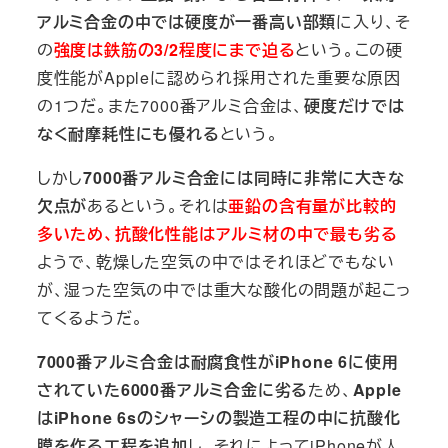
アルミ合金の中では硬度が一番高い部類
に入り、そ
の
強度は鉄筋の3/2程度にまで迫る
という。この硬
度性能がAppleに認められ採用された重要な原因
の1つだ。また7000番アルミ合金は、
硬度だけでは
なく耐摩耗性にも優れる
という。
しかし
7000番アルミ合金には同時に非常に大きな
欠点が
あるという。それは
亜鉛の含有量が比較的
多いため、抗酸化性能はアルミ材の中で最も劣る
ようで、乾燥した空気の中ではそれほどでもない
が、湿った空気の中では重大な酸化の問題が起こっ
てくるようだ。
7000番アルミ合金は耐腐食性がiPhone 6に使用
されていた6000番アルミ合金に劣る
ため、
Apple
はiPhone 6sのシャーシの製造工程の中に抗酸化
膜を作る工程を追加
し、それによってiPhoneが人