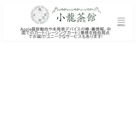
メ
イ
ン
MENU
Apple最新動向や未発表デバイスの噂・裏情報、中
コ
国でのカート（レーシングカート）事情を独自視点
でお届け!ユニークなサービスもあります!
ン
テ
ン
ツ
へ
移
動