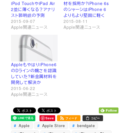
iPod TouchやiPad Air
材を採用か?iPhone 6s
2並に薄くなる？アナリ
のシャーシはiPhone 6
スト郭明錤の予測
よりもより堅固に軽く
2015-09-07
2015-08-11
Apple関連ニュース
Apple関連ニュース
AppleもやはりiPhone6
のDラインの醜さを認識
していた?新金属材料を
開発して解決か
2015-06-22
Apple関連ニュース
Save
フィード
コピー
Apple
Apple Store
bendgate