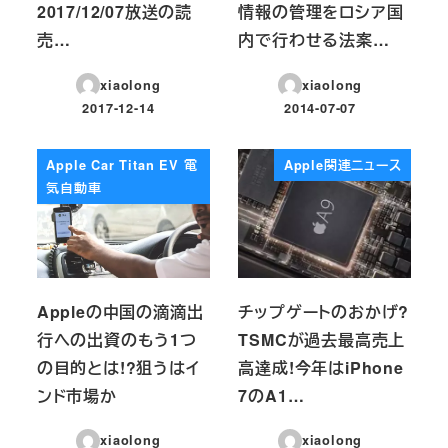
2017/12/07放送の読
情報の管理をロシア国
売…
内で行わせる法案…
xiaolong
xiaolong
2017-12-14
2014-07-07
投稿日
投稿日
Apple Car Titan EV 電
Apple関連ニュース
気自動車
Appleの中国の滴滴出
チップゲートのおかげ?
行への出資のもう1つ
TSMCが過去最高売上
の目的とは!?狙うはイ
高達成!今年はiPhone
ンド市場か
7のA1…
xiaolong
xiaolong