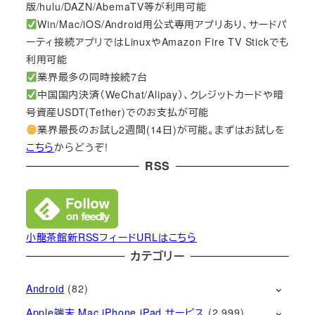
版/hulu/DAZN/AbemaTV等が利用可能
Win/Mac/iOS/Android用公式専用アプリあり、サードパ
ーティ接続アプリではLinuxやAmazon Fire TV Stickでも
利用可能
業界最多の同時接続7台
中国国内決済（WeChat/Alipay）、クレジットカードや暗
号資産USDT(Tether)でのお支払が可能
業界最長のお試し2週間(14日)が可能。まずはお試しを
こちら
からどうぞ!
RSS
小龍茶館新RSSフィードURLはこちら
カテゴリー
Android
(82)
Apple端末 Mac iPhone iPad サービス
(2,999)