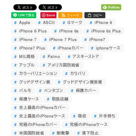
Save
フィード
コピー
Apple
ASCII
Gマーク
iPhone 6
iPhone 6 Plus
iPhone 6s
iPhone 6s Plus
iPhone 7
iPhone 7 Plus
iPhone7
iPhone7 Plus
iPhoneカバー
iphoneケース
MIL規格
Palmo
アスキーストア
アップル
アメリカ国防総省
カラーバリエーション
カラバリ
グッドデザイン賞
グッドデザイン賞受賞
パルモ
ペンタゴン
保護カバー
保護ケース
取扱店舗
史上最高のiPhoneカバー
史上最高のiPhoneケース
吸収
片手持ち
究極のiPhoneカバー
究極のiPhoneケース
米国国防総省
耐衝撃
落下防止