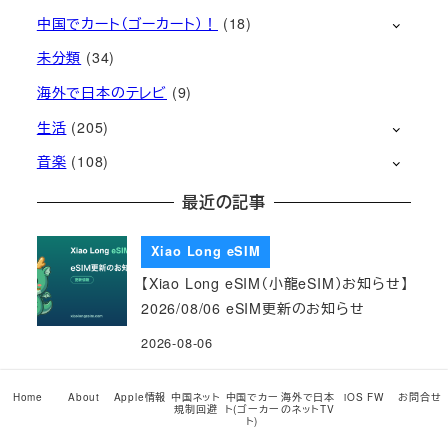
中国でカート（ゴーカート）！
(18)
未分類
(34)
海外で日本のテレビ
(9)
生活
(205)
音楽
(108)
最近の記事
Xiao Long eSIM
【Xiao Long eSIM（小龍eSIM）お知らせ】
2026/08/06 eSIM更新のお知らせ
2026-08-06
Xiao Long eSIM
Home
About
Apple情報
中国ネット
中国でカー
海外で日本
iOS FW
お問合せ
規制回避
ト(ゴーカー
のネットTV
【Xiao Long eSIM（小龍eSIM）お知らせ】
ト)
【新機能】eSIMのチャージに対応しました