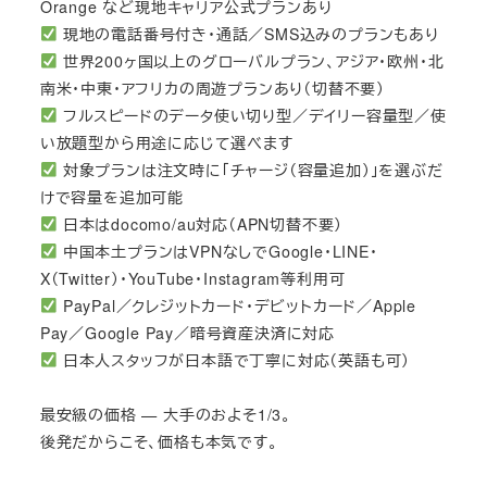
Orange など現地キャリア公式プランあり
現地の電話番号付き・通話／SMS込みのプランもあり
世界200ヶ国以上のグローバルプラン、アジア・欧州・北
南米・中東・アフリカの周遊プランあり（切替不要）
フルスピードのデータ使い切り型／デイリー容量型／使
い放題型から用途に応じて選べます
対象プランは注文時に「チャージ（容量追加）」を選ぶだ
けで容量を追加可能
日本はdocomo/au対応（APN切替不要）
中国本土プランはVPNなしでGoogle・LINE・
X（Twitter）・YouTube・Instagram等利用可
PayPal／クレジットカード・デビットカード／Apple
Pay／Google Pay／暗号資産決済に対応
日本人スタッフが日本語で丁寧に対応（英語も可）
最安級の価格 — 大手のおよそ1/3。
後発だからこそ、価格も本気です。