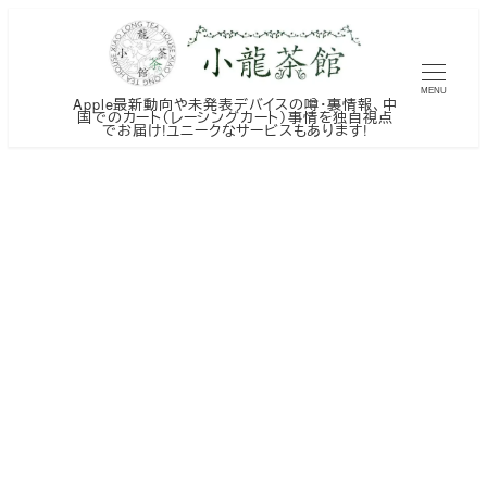
メ
イ
ン
MENU
Apple最新動向や未発表デバイスの噂・裏情報、中
コ
国でのカート（レーシングカート）事情を独自視点
でお届け!ユニークなサービスもあります!
ン
テ
ン
ツ
へ
移
動