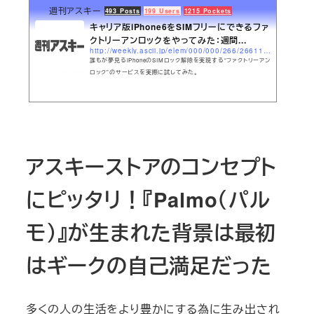
週刊アスキー
493 Posts
199 Users
1215 Pockets
キャリア版iPhone6をSIMフリーにできるファ
クトリーアンロックをやってみた：週間...
http://weekly.ascii.jp/elem/000/000/266/266110/
誰もが夢見るiPhoneのSIMロック解除を実現する“ファクトリーアン
ロック”のサービスを実際に試してみた。
アスキーストアのコンセプト
にピッタリ！『Palmo（パル
モ）』が生まれた背景は最初
はギークの自己満足だった
多くの人の生活をより豊かにする為に生み出され