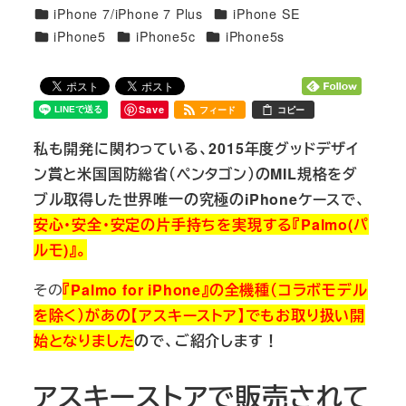
カテゴリー
カテゴリー
iPhone 7/iPhone 7 Plus
iPhone SE
カテゴリー
カテゴリー
カテゴリー
iPhone5
iPhone5c
iPhone5s
Save
フィード
コピー
私も開発に関わっている、2015年度グッドデザイ
ン賞と米国国防総省（ペンタゴン）のMIL規格をダ
ブル取得した世界唯一の究極のiPhoneケースで、
安心・安全・安定の片手持ちを実現する『Palmo(パ
ルモ)』。
その
『Palmo for iPhone』
の全機種（コラボモデル
を除く）があの【アスキーストア】でもお取り扱い開
始となりました
ので、ご紹介します！
アスキーストアで販売されて