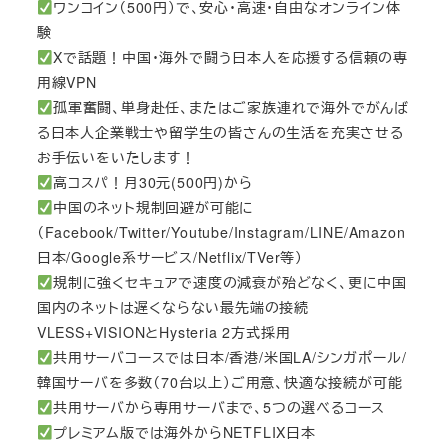
ワンコイン（500円）で、安心・高速・自由なオンライン体
験
Xで話題！中国・海外で闘う日本人を応援する信頼の専
用線VPN
孤軍奮闘、単身赴任、またはご家族連れで海外でがんば
る日本人企業戦士や留学生の皆さんの生活を充実させる
お手伝いをいたします！
高コスパ！月30元(500円)から
中国のネット規制回避が可能に
（Facebook/Twitter/Youtube/Instagram/LINE/Amazon
日本/Google系サービス/Netflix/TVer等）
規制に強くセキュアで速度の減衰が殆どなく、更に中国
国内のネットは遅くならない最先端の接続
VLESS+VISIONとHysteria 2方式採用
共用サーバコースでは日本/香港/米国LA/シンガポール/
韓国サーバを多数（70台以上）ご用意、快適な接続が可能
共用サーバから専用サーバまで、5つの選べるコース
プレミアム版では海外からNETFLIX日本