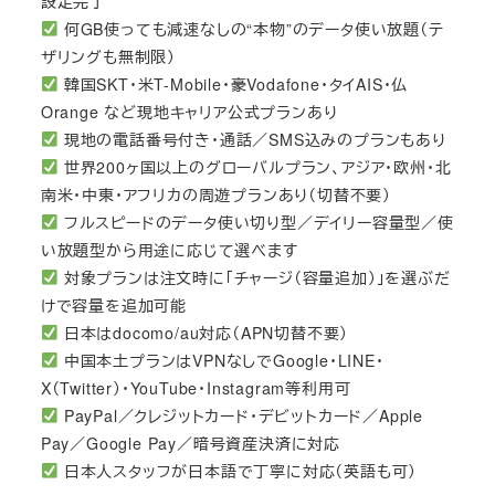
設定完了
何GB使っても減速なしの“本物”のデータ使い放題（テ
ザリングも無制限）
韓国SKT・米T-Mobile・豪Vodafone・タイAIS・仏
Orange など現地キャリア公式プランあり
現地の電話番号付き・通話／SMS込みのプランもあり
世界200ヶ国以上のグローバルプラン、アジア・欧州・北
南米・中東・アフリカの周遊プランあり（切替不要）
フルスピードのデータ使い切り型／デイリー容量型／使
い放題型から用途に応じて選べます
対象プランは注文時に「チャージ（容量追加）」を選ぶだ
けで容量を追加可能
日本はdocomo/au対応（APN切替不要）
中国本土プランはVPNなしでGoogle・LINE・
X（Twitter）・YouTube・Instagram等利用可
PayPal／クレジットカード・デビットカード／Apple
Pay／Google Pay／暗号資産決済に対応
日本人スタッフが日本語で丁寧に対応（英語も可）