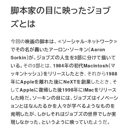
脚本家の目に映ったジョブ
ズとは
今回の
映画の脚本は、≪ソーシャル・ネットワーク≫
でその名が轟いたアーロン・ソーキン（Aaron
Sorkin）が、ジョブズの人生を3部に分けて描いて
いる
。その3部とは、
1984年の初代Macintosh（マ
ッキントッシュ）をリリースしたとき
、それから
1988
年にAppleを離れた後にNeXTを創業
したとき、そ
して
Appleに復帰した後1998年にiMacをリリース
した時
だ。
ソーキンの目には、ジョブズはイノベーシ
ョンとはなんたるかを人々が学べるようなものを
発明したが、しかしそれはジョブズの世界でしか実
現しなかった、というように映っていた
ようだ。