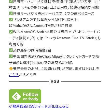
共用サーバコースでは日本/香港/米国LA/シンガポール/
韓国サーバを多数（70台以上）ご用意、快適な接続が可能
共用サーバから専用サーバまで、5つの選べるコース
プレミアム版では海外からNETFLIX日本
版/hulu/DAZN/AbemaTV等が利用可能
Win/Mac/iOS/Android用公式専用アプリあり、サードパ
ーティ接続アプリではLinuxやAmazon Fire TV Stickでも
利用可能
業界最多の同時接続7台
中国国内決済（WeChat/Alipay）、クレジットカードや暗
号資産USDT(Tether)でのお支払が可能
業界最長のお試し2週間(14日)が可能。まずはお試しを
こちら
からどうぞ!
RSS
小龍茶館新RSSフィードURLはこちら