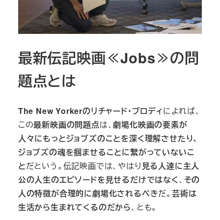
最新伝記映画≪Jobs≫の問
題点とは
The New Yorkerのリチャード・ブロディ
によれば、
この
最新映画の問題点
は、
劇場化映画の要素が
人々にもっとジョブズのことを深く理解させたり、
ジョブズの魂を掴ませることに繋がっていないこ
と
だという。伝記映画では、やはり
見る人達に主人
公の人生のエピソードを見せるだけではなく
、
その
人の特徴が合理的に劇場化されるべき
だ。
芸術は
生活から生まれてくるのだから
、とも。