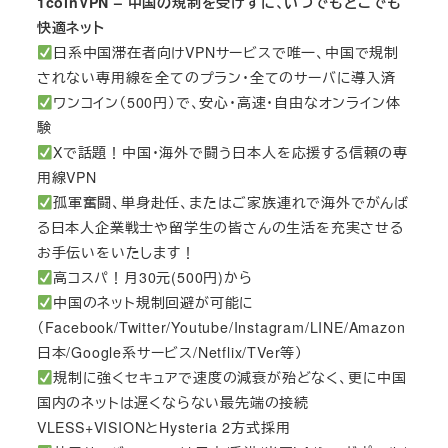
1coinVPN – 中国の規制を受けずに、いつでもどこでも
快適ネット
日系中国滞在者向けVPNサービスで唯一、中国で規制
されない専用線を全てのプラン・全てのサーバに導入済
ワンコイン（500円）で、安心・高速・自由なオンライン体
験
Xで話題！中国・海外で闘う日本人を応援する信頼の専
用線VPN
孤軍奮闘、単身赴任、またはご家族連れで海外でがんば
る日本人企業戦士や留学生の皆さんの生活を充実させる
お手伝いをいたします！
高コスパ！月30元(500円)から
中国のネット規制回避が可能に
（Facebook/Twitter/Youtube/Instagram/LINE/Amazon
日本/Google系サービス/Netflix/TVer等）
規制に強くセキュアで速度の減衰が殆どなく、更に中国
国内のネットは遅くならない最先端の接続
VLESS+VISIONとHysteria 2方式採用