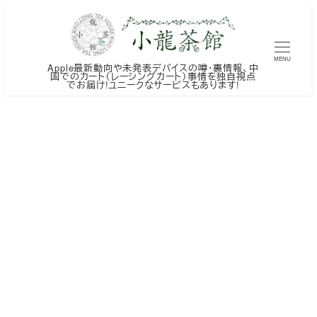
メ
イ
ン
MENU
Apple最新動向や未発表デバイスの噂・裏情報、中
コ
国でのカート（レーシングカート）事情を独自視点
でお届け!ユニークなサービスもあります!
ン
テ
ン
ツ
へ
移
動