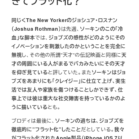
ぎてフラット化？
同じくThe New Yorkerのジョシュア・ロスナン
（Joshua Rothman）
は先週、
ソーキンのこの「冷
血」な脚本
では、
ジョブズの感性がどのようにその
イノベーションを刺激したのかということを完全に
無視
し、その他の所謂”天才”の伝記映画と同様に
天
才の周囲にいる人がまるでバカみたいにその天才
を仰ぎ見ている
と評していた。また
ソーキンはジョ
ブズをあまりにも「クレイジー」に仕立て上げ、実生
活では友人や家族を傷つけることしかできず、仕
事上では彼は重大な社交障害を持っているかのよ
うに描いている
とも。
ブロディは最後に、
ソーキンの過ちは、ジョブズを
徹底的に”フラット化”したこと
だとしている。
我々
がフラット化されたApple製品（iPhone iOS 7以