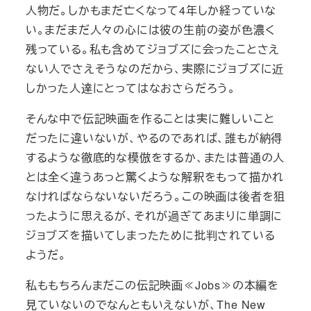
人物だ。しかもまだ亡くなって4年しか経っていな
い。まだまだ人々の心には彼の生前の姿が色濃く
残っている。私も含めてジョブズに会ったことさえ
ない人でさえそうなのだから、実際にジョブズに近
しかった人達にとってはなおさらだろう。
そんな中で伝記映画を作ることは実に難しいこと
だったに違いないが、やるのであれば、誰もが納得
するような徹底的な模倣をするか、または普通の人
とは全く違うあっと驚くような解釈をもって描かれ
なければならないないだろう。この映画は後者を狙
ったように思えるが、それが過ぎてあまりに単調に
ジョブズを描いてしまったために批判されている
ようだ。
私ももちろんまだこの伝記映画≪Jobs≫の本編を
見ていないのでなんともいえないが、The New