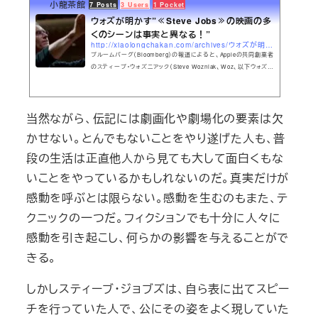
小龍茶館
7 Posts
3 Users
1 Pocket
ウォズが明かす”≪Steve Jobs≫の映画の多
くのシーンは事実と異なる！”
http://xiaolongchakan.com/archives/ウォズが明かす≪steve-jobs≫の映画の多くのシーンは.html
ブルームバーグ（Bloomberg）の報道によると、Appleの共同創業者
のスティーブ・ウォズニアック（Steve Wozniak、Woz、以下ウォズ）
は、同じく共同創業者のスティーブ・ジョブズ（Steve Jobs）の伝記
映画≪Steve Jobs≫に対するコメントを出した。彼によれば、この
映画は人物に関する映画だが、事実（ノンフィクション）ではないと
当然ながら、伝記には劇画化や劇場化の要素は欠
いう。
かせない。とんでもないことをやり遂げた人も、普
段の生活は正直他人から見ても大して面白くもな
いことをやっているかもしれないのだ。真実だけが
感動を呼ぶとは限らない。感動を生むのもまた、テ
クニックの一つだ。フィクションでも十分に人々に
感動を引き起こし、何らかの影響を与えることがで
きる。
しかしスティーブ・ジョブズは、自ら表に出てスピー
チを行っていた人で、公にその姿をよく現していた