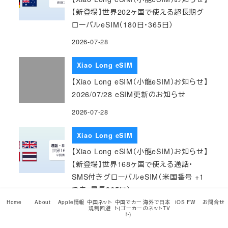
【新登場】世界202ヶ国で使える超長期グ
ローバルeSIM（180日・365日）
2026-07-28
Xiao Long eSIM
【Xiao Long eSIM（小龍eSIM）お知らせ】
2026/07/28 eSIM更新のお知らせ
2026-07-28
Xiao Long eSIM
【Xiao Long eSIM（小龍eSIM）お知らせ】
【新登場】世界168ヶ国で使える通話・
SMS付きグローバルeSIM（米国番号 +1
つき・最長365日）
Home
About
Apple情報
中国ネット
中国でカー
海外で日本
iOS FW
お問合せ
2026-07-27
規制回避
ト(ゴーカー
のネットTV
ト)