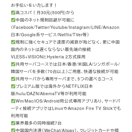
お手伝いをいたします！
高コスパ！月30元(500円)から
中国のネット規制回避が可能に
（Facebook/Twitter/Youtube/Instagram/LINE/Amazon
日本/Google系サービス/Netflix/TVer等）
規制に強くセキュアで速度の減衰が殆どなく、更に中国
国内のネットは遅くならない最先端の接続
VLESS+VISIONとHysteria 2方式採用
共用サーバコースでは日本/香港/米国LA/シンガポール/
韓国サーバを多数（70台以上）ご用意、快適な接続が可能
共用サーバから専用サーバまで、5つの選べるコース
プレミアム版では海外からNETFLIX日本
版/hulu/DAZN/AbemaTV等が利用可能
Win/Mac/iOS/Android用公式専用アプリあり、サードパ
ーティ接続アプリではLinuxやAmazon Fire TV Stickでも
利用可能
業界最多の同時接続7台
中国国内決済（WeChat/Alipay）、クレジットカードや暗