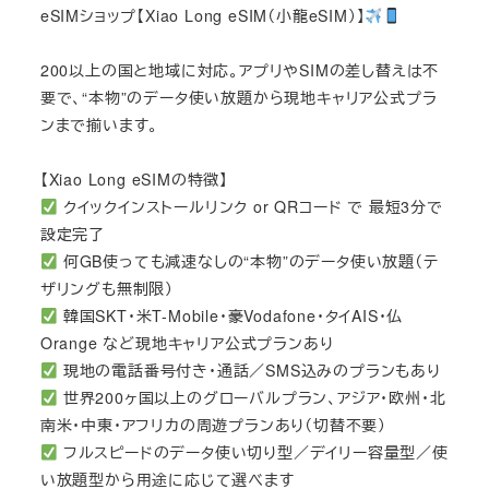
eSIMショップ【Xiao Long eSIM（小龍eSIM）】
200以上の国と地域に対応。アプリやSIMの差し替えは不
要で、“本物”のデータ使い放題から現地キャリア公式プラ
ンまで揃います。
【Xiao Long eSIMの特徴】
クイックインストールリンク or QRコード で 最短3分で
設定完了
何GB使っても減速なしの“本物”のデータ使い放題（テ
ザリングも無制限）
韓国SKT・米T-Mobile・豪Vodafone・タイAIS・仏
Orange など現地キャリア公式プランあり
現地の電話番号付き・通話／SMS込みのプランもあり
世界200ヶ国以上のグローバルプラン、アジア・欧州・北
南米・中東・アフリカの周遊プランあり（切替不要）
フルスピードのデータ使い切り型／デイリー容量型／使
い放題型から用途に応じて選べます