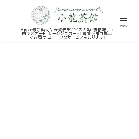
メ
イ
ン
MENU
Apple最新動向や未発表デバイスの噂・裏情報、中
コ
国でのカート（レーシングカート）事情を独自視点
でお届け!ユニークなサービスもあります!
ン
テ
ン
ツ
へ
移
動