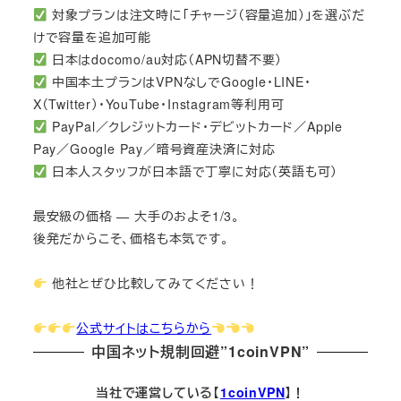
対象プランは注文時に「チャージ（容量追加）」を選ぶだ
けで容量を追加可能
日本はdocomo/au対応（APN切替不要）
中国本土プランはVPNなしでGoogle・LINE・
X（Twitter）・YouTube・Instagram等利用可
PayPal／クレジットカード・デビットカード／Apple
Pay／Google Pay／暗号資産決済に対応
日本人スタッフが日本語で丁寧に対応（英語も可）
最安級の価格 — 大手のおよそ1/3。
後発だからこそ、価格も本気です。
他社とぜひ比較してみてください！
公式サイトはこちらから
中国ネット規制回避”1coinVPN”
当社で運営している【
1coinVPN
】！