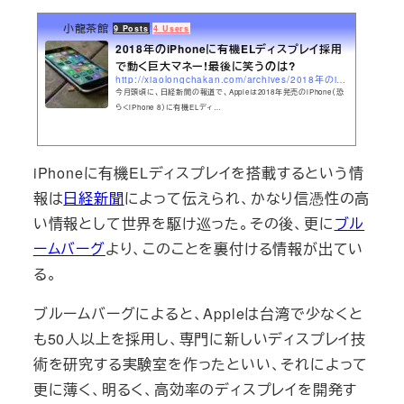
小龍茶館
9 Posts
4 Users
2018年のiPhoneに有機ELディスプレイ採用
で動く巨大マネー!最後に笑うのは?
http://xiaolongchakan.com/archives/2018年のiphoneに有機elディスプレイ採用で動く巨大マネ.html
今月頭頃に、日経新聞の報道で、Appleは2018年発売のiPhone（恐
らくiPhone 8）に有機ELディ…
iPhoneに有機ELディスプレイを搭載するという情
報は
日経新聞
によって伝えられ、かなり信憑性の高
い情報として世界を駆け巡った。その後、更に
ブル
ームバーグ
より、このことを裏付ける情報が出てい
る。
ブルームバーグによると、Appleは台湾で少なくと
も50人以上を採用し、専門に新しいディスプレイ技
術を研究する実験室を作ったといい、それによって
更に薄く、明るく、高効率のディスプレイを開発す