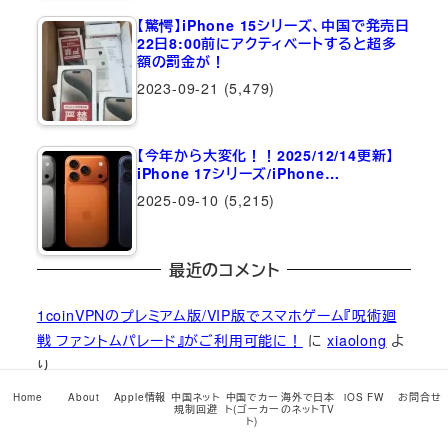
【驚愕】iPhone 15シリーズ、中国で発売日
22日8:00前にアクティベートすると超多
額の罰金が！
2023-09-21
(5,479)
【今年から大変化！！2025/12/14更新】
iPhone 17シリーズ/iPhone…
2025-09-10
(5,215)
最近のコメント
1coinVPNのプレミアム版/VIP版でスマホゲーム『呪術廻
戦 ファントムパレード』がご利用可能に！
に
xiaolong
よ
り
1coinVPNのプレミアム版/VIP版でスマホゲーム『呪術廻
Home
About
Apple情報
中国ネット
中国でカー
海外で日本
iOS FW
お問合せ
規制回避
ト(ゴーカー
のネットTV
ト)
戦 ファントムパレード』がご利用可能に！
に
Ramune H