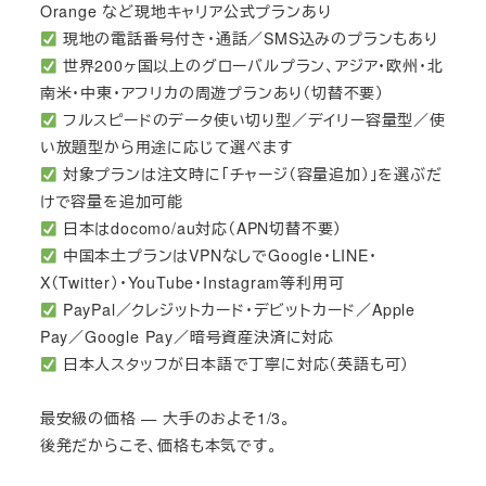
Orange など現地キャリア公式プランあり
現地の電話番号付き・通話／SMS込みのプランもあり
世界200ヶ国以上のグローバルプラン、アジア・欧州・北
南米・中東・アフリカの周遊プランあり（切替不要）
フルスピードのデータ使い切り型／デイリー容量型／使
い放題型から用途に応じて選べます
対象プランは注文時に「チャージ（容量追加）」を選ぶだ
けで容量を追加可能
日本はdocomo/au対応（APN切替不要）
中国本土プランはVPNなしでGoogle・LINE・
X（Twitter）・YouTube・Instagram等利用可
PayPal／クレジットカード・デビットカード／Apple
Pay／Google Pay／暗号資産決済に対応
日本人スタッフが日本語で丁寧に対応（英語も可）
最安級の価格 — 大手のおよそ1/3。
後発だからこそ、価格も本気です。