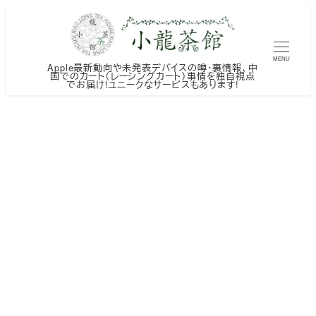
メ
イ
ン
MENU
Apple最新動向や未発表デバイスの噂・裏情報、中
コ
国でのカート（レーシングカート）事情を独自視点
でお届け!ユニークなサービスもあります!
ン
テ
ン
ツ
へ
移
動