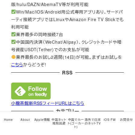
版/hulu/DAZN/AbemaTV等が利用可能
Win/Mac/iOS/Android用公式専用アプリあり、サードパ
ーティ接続アプリではLinuxやAmazon Fire TV Stickでも
利用可能
業界最多の同時接続7台
中国国内決済（WeChat/Alipay）、クレジットカードや暗
号資産USDT(Tether)でのお支払が可能
業界最長のお試し2週間(14日)が可能。まずはお試しを
こちら
からどうぞ!
RSS
小龍茶館新RSSフィードURLはこちら
カテゴリー
Home
About
Apple情報
中国ネット
中国でカー
海外で日本
iOS FW
お問合せ
規制回避
ト(ゴーカー
のネットTV
Android
(82)
ト)