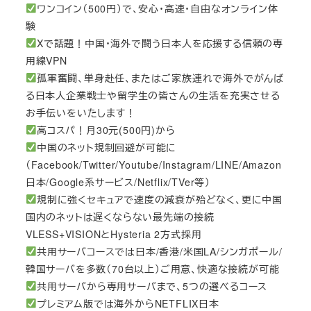
ワンコイン（500円）で、安心・高速・自由なオンライン体
験
Xで話題！中国・海外で闘う日本人を応援する信頼の専
用線VPN
孤軍奮闘、単身赴任、またはご家族連れで海外でがんば
る日本人企業戦士や留学生の皆さんの生活を充実させる
お手伝いをいたします！
高コスパ！月30元(500円)から
中国のネット規制回避が可能に
（Facebook/Twitter/Youtube/Instagram/LINE/Amazon
日本/Google系サービス/Netflix/TVer等）
規制に強くセキュアで速度の減衰が殆どなく、更に中国
国内のネットは遅くならない最先端の接続
VLESS+VISIONとHysteria 2方式採用
共用サーバコースでは日本/香港/米国LA/シンガポール/
韓国サーバを多数（70台以上）ご用意、快適な接続が可能
共用サーバから専用サーバまで、5つの選べるコース
プレミアム版では海外からNETFLIX日本